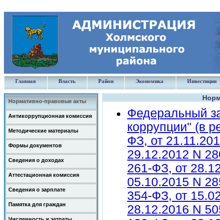
Главная
Власть
Район
Экономика
Инвестиции
Норм
Нормативно-правовые акты
Федеральный за
Антикоррупционная комиссия
коррупции" (в р
Методические материалы
ФЗ, от 21.11.20
Формы документов
29.12.2012 N 28
Сведения о доходах
261-ФЗ, от 28.1
Аттестационная комиссия
05.10.2015 N 28
Сведения о зарплате
354-ФЗ, от 15.0
Памятка для граждан
28.12.2016 N 50
Численность и затраты