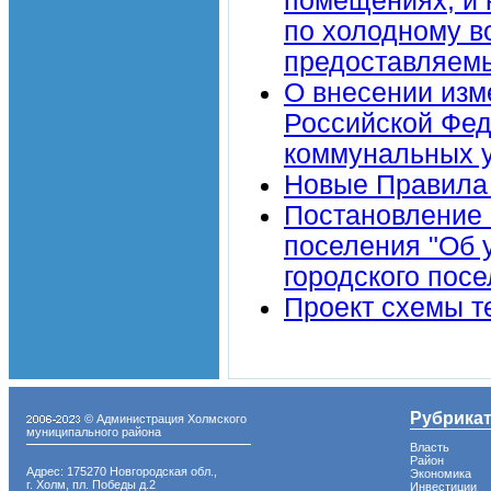
помещениях, и 
по холодному в
предоставляем
О внесении изм
Российской Фед
коммунальных у
Новые Правила 
Постановление 
поселения "Об 
городского пос
Проект схемы т
Рубрика
© Администрация Холмского
муниципального района
Власть
Район
Адрес: 175270 Новгородская обл.,
Экономика
г. Холм, пл. Победы д.2
Инвестиции