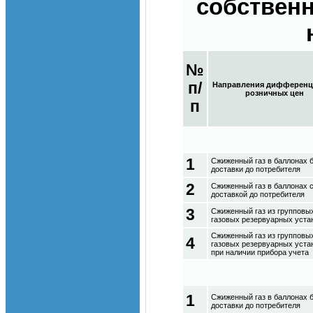
собствен
№
п/
Направления дифференц
розничных цен
п
1
Сжиженный газ в баллонах 
доставки до потребителя
2
Сжиженный газ в баллонах 
доставкой до потребителя
3
Сжиженный газ из групповы
газовых резервуарных уста
Сжиженный газ из групповы
4
газовых резервуарных уста
при наличии прибора учета
1
Сжиженный газ в баллонах 
доставки до потребителя