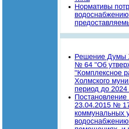
Нормативы потр
водоснабжению,
предоставляем
Решение Думы Х
№ 64 "Об утве
"Комплексное р
Холмского муни
период до 2024 
Постановление 
23.04.2015 № 1
коммунальных у
водоснабжению,