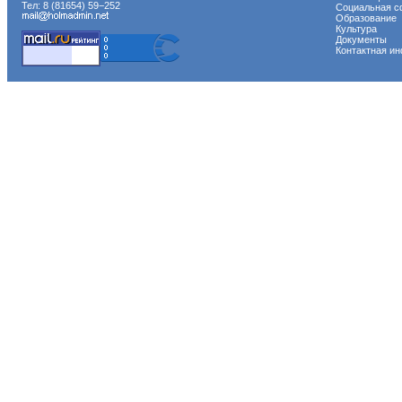
Тел: 8 (81654) 59−252
Социальная с
Образование
Культура
Документы
Контактная и