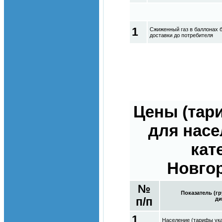
1
Сжиженный газ в баллонах 
доставки до потребителя
Цены (тар
для насе
кат
Новгор
№
Показатель (г
п/п
ди
1
Население (тарифы ук