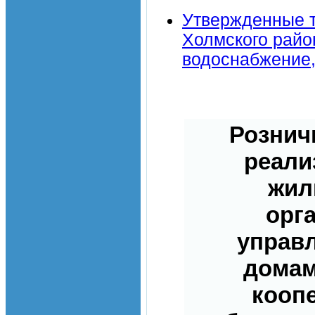
Утвержденные т
Холмского район
водоснабжение,
Рознич
реали
жил
орг
управ
домам
кооп