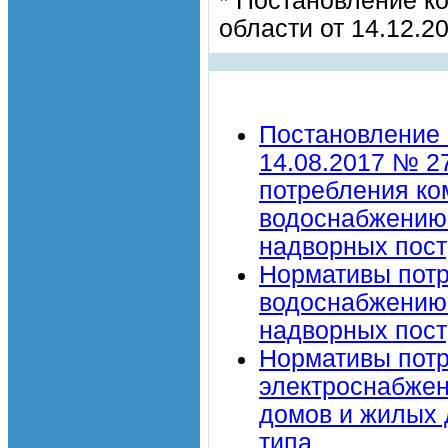
* Постановление к
области от 14.12.2
Постановление 
14.08.2017 № 2
потребления ко
водоснабжению 
надворных пост
Нормативы потр
водоснабжению 
надворных пост
Нормативы потр
электроснабже
домов и жилых 
типа