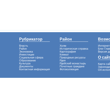
Рубрикатор
Район
Возм
Власть
Холм
Интернет
Район
Историческая справка
Блог Гла
Экономика
Картография
Версия д
Инвестиции
Климат
О сай
Социальная сфера
Природные ресурсы
Образование
Рдея
Культура
Рдейский монастырь
Карта са
Документы
Почетные граждане
Законода
Контактная информация
Фотоколлекция
Об испол