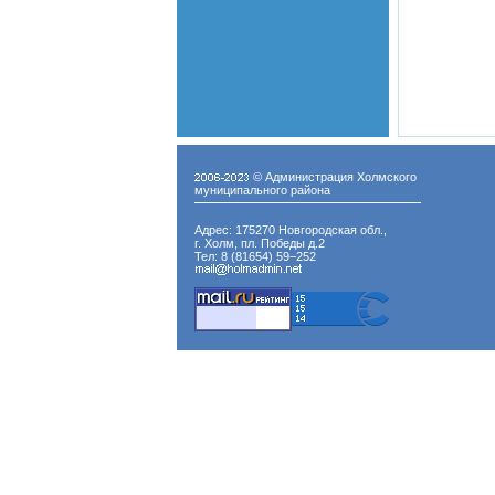
© Администрация Холмского
муниципального района
Адрес: 175270 Новгородская обл.,
г. Холм, пл. Победы д.2
Тел: 8 (81654) 59−252