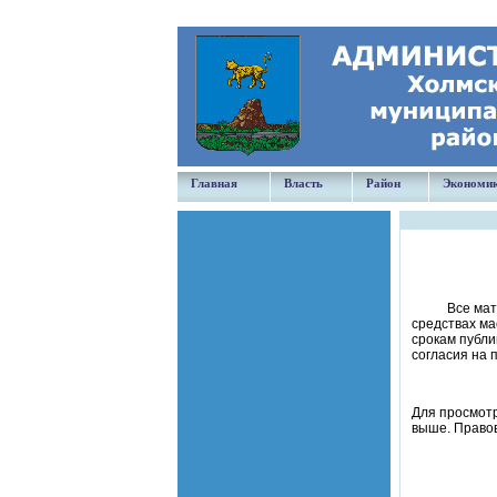
Главная
Власть
Район
Экономи
Все ма
средствах ма
срокам публи
согласия на 
Для просмотра
выше. Правов