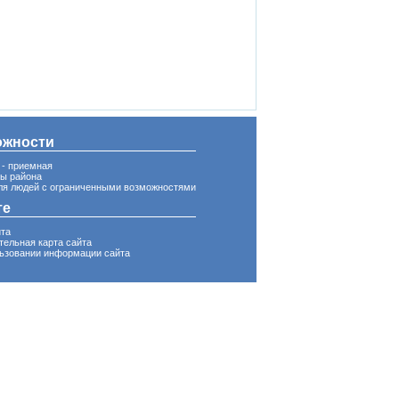
ожности
 - приемная
вы района
ля людей с ограниченными возможностями
те
йта
тельная карта сайта
ьзовании информации сайта